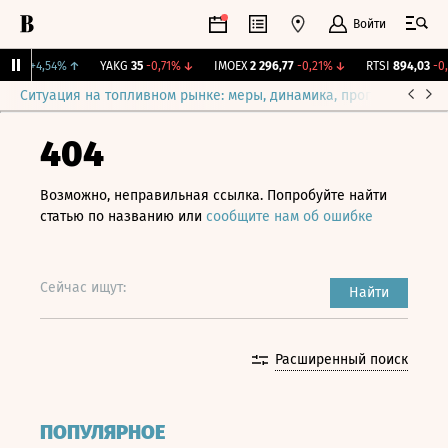
Войти
7,6
+4,54%
↑
YAKG
35
-0,71%
↓
IMOEX
2 296,77
-0,21%
↓
RTSI
894,03
-0,2
Ситуация на топливном рынке: меры, динамика, прогнозы
Выб
404
Возможно, неправильная ссылка. Попробуйте найти
статью по названию или
сообщите нам об ошибке
Сейчас ищут:
Найти
Расширенный поиск
ПОПУЛЯРНОЕ