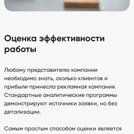
Оценка эффективности
работы
Любому представителю компании
KPI в инфлюенс-
необходимо знать, сколько клиентов и
маркетинге: 5 способов
прибыли принесла рекламная кампания.
измерить успех
Стандартные аналитические программы
03.12.21
демонстрируют источники заявки, но без
детализации.
Самым простым способом оценки является