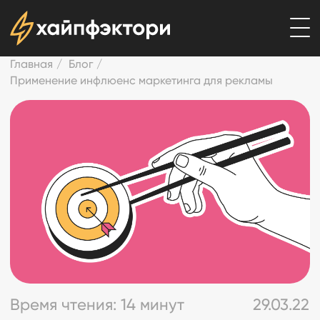
Главная
/
Блог
/
Применение инфлюенс маркетинга для рекламы
Время чтения: 14 минут
29.03.22
Применение
инфлюенс
маркетинга