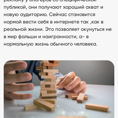
публикой, они получают хороший охват и
новую аудиторию. Сейчас становится
нормой вести себя в интернете так ,как в
реальной жизни. Это позволяет окунуться не
Читать еще
в мир фальши и наигранности, а- в
нормальную жизнь обычного человека.
Как выбрать инфлюенс-
маркетинг агентство
17.12.21