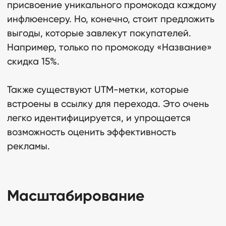
Хайпфэктори
присвоение уникального промокода каждому
инфлюенсеру. Но, конечно, стоит предложить
выгоды, которые завлекут покупателей.
Политика конфиденциальности
Например, только по промокоду «Название»
скидка 15%.
Условия обслуживания
Также существуют UTM-метки, которые
197046, г. Санкт-Петербург,
Певческий переулок, дом 12, литера
встроены в ссылку для перехода. Это очень
А, помещ. 2-Н, ч.помещ. 10(2)
легко идентифицируется, и упрощается
возможность оценить эффективность
© 2025 Хайпфэктори
рекламы.
Масштабирование