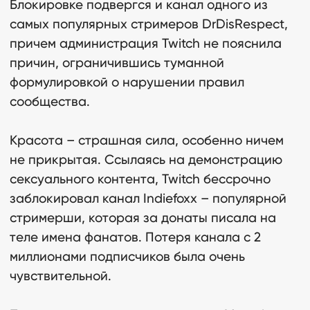
Блокировке подвергся и канал одного из
самых популярных стримеров DrDisRespect,
причем администрация Twitch не пояснила
причин, ограничившись туманной
Хайпфэктори
формулировкой о нарушении правил
сообщества.
Политика конфиденциальности
Красота – страшная сила, особенно ничем
Условия обслуживания
не прикрытая. Ссылаясь на демонстрацию
сексуального контента, Twitch бессрочно
197046, г. Санкт-Петербург,
заблокировал канал Indiefoxx – популярной
Певческий переулок, дом 12, литера
стримерши, которая за донаты писала на
А, помещ. 2-Н, ч.помещ. 10(2)
теле имена фанатов. Потеря канала с 2
миллионами подписчиков была очень
© 2025 Хайпфэктори
чувствительной.