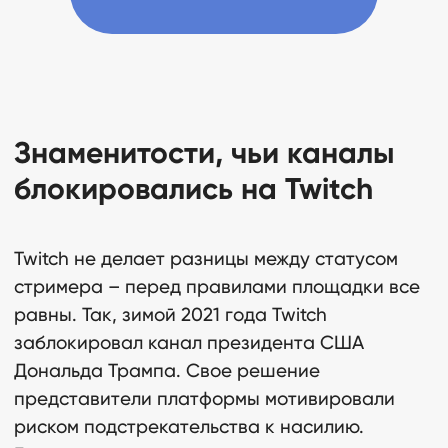
Реклама у блогеров
в influence маркетинге
и ее оценка
13.01.22
Знаменитости, чьи каналы
блокировались на Twitch
Twitch не делает разницы между статусом
стримера – перед правилами площадки все
равны. Так, зимой 2021 года Twitch
Инфлюенсеры: кто они
заблокировал канал президента США
такие и зачем нужны
Дональда Трампа. Свое решение
брендам
представители платформы мотивировали
01.09.22
риском подстрекательства к насилию.