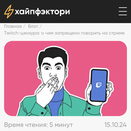
Главная
/
Блог
/
Twitch-цензура: о чем запрещено говорить на стриме
Время чтения: 5 минут
15.10.24
Twitch-цензура:
о чем
запрещено