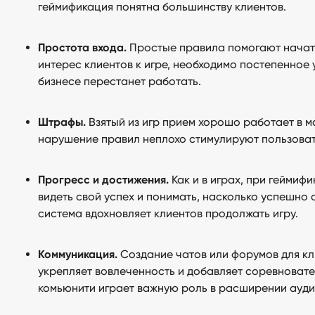
геймификация понятна большинству клиентов.
Простота входа.
Простые правила помогают начать
интерес клиентов к игре, необходимо постепенное
бизнесе перестанет работать.
Штрафы.
Взятый из игр прием хорошо работает в м
нарушение правил неплохо стимулируют пользоват
Прогресс и достижения.
Как и в играх, при геймиф
видеть свой успех и понимать, насколько успешно
система вдохновляет клиентов продолжать игру.
Коммуникация.
Создание чатов или форумов для к
укрепляет вовлеченность и добавляет соревновател
комьюнити играет важную роль в расширении ауди