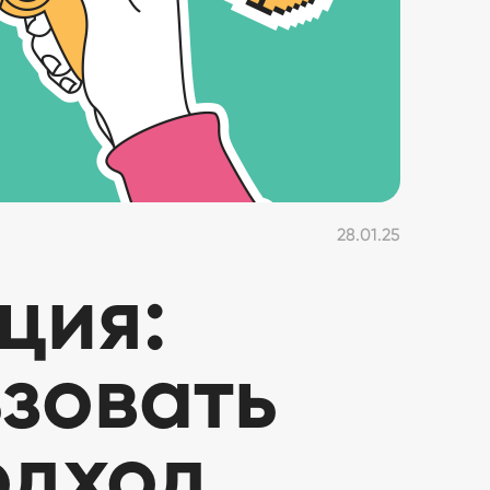
28.01.25
ция:
ьзовать
одход