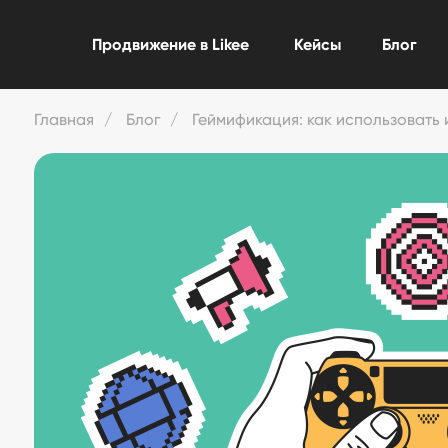
Продвижение в Likee
Кейсы
Блог
Главная
/
Блог
/
Геймификация: как использовать 