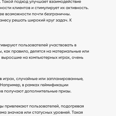
. Такой подход улучшает взаимодействие
ости клиентов и стимулирует их активность.
ее возможности почти безграничны.
знесу решать широкий круг задач. К
тивируют пользователей участвовать в
, как правило, делятся на материальные или
, выросшие на компьютерных играх, очень
в играх, случайные или запланированные,
 Например, в рамках геймификации
ов получают дополнительные призы.
ды привлекают пользователей, подогревая
ема значков или статусных уровней. Такая