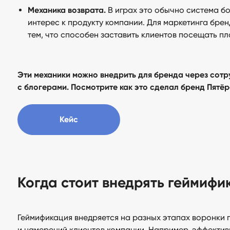
Механика возврата.
В играх это обычно система бо
интерес к продукту компании. Для маркетинга бре
тем, что способен заставить клиентов посещать пл
Эти механики можно внедрить для бренда через сот
с блогерами. Посмотрите как это сделал бренд Пятё
Кейс
Когда стоит внедрять геймиф
Геймификация внедряется на разных этапах воронки п
и намерений клиентов компании. Например, эффективн