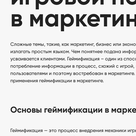
в маркети
Сложные темы, такие, как маркетинг, бизнес или эко
излагать простым языком. Чем понятнее подана инфо
усваивается клиентами. Геймификация – один из спо
потребление информации в процесс, схожий с игрой,
пользователями и поэтому востребован в маркетинге
применения геймификации в маркетинге.
Основы геймификации в марке
Геймификация — это процесс внедрения механики игр