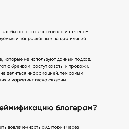
к, чтобы это соответствовало интересам
ируемым и направленным на достижение
в, которые не используют данный подход.
т с брендом, растут охваты и продажи.
ние делиться информацией, тем самым
ия и маркетинг тесно связаны.
геймификацию блогерам?
ить вовлеченность аудитории через