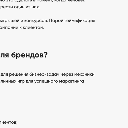
ести один из них.
ыгрышей и конкурсов. Порой геймификация
омпании к клиентам.
ля брендов?
 для решения бизнес-задач через механики
азличных игр для успешного маркетинга
:
лиентов;