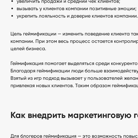
увеличить продажи и средний чек клиентов;
вызывать у клиентов компании позитивные эмоции;
укрепить лояльность и доверие клиентов компании.
Цель геймификации — изменить поведение клиента та
компании. При этом весь процесс остается контрол
целей бизнеса.
Геймификация помогает выделяться среди конкуренто
Благодаря геймификации люди больше взаимодействую
Взятый из игр подход вызывает у пользователей жела
привлекая новых клиентов. Таким образом геймификац
Как внедрить маркетинговую 
Для блогеров геймификация — это возможность повыс