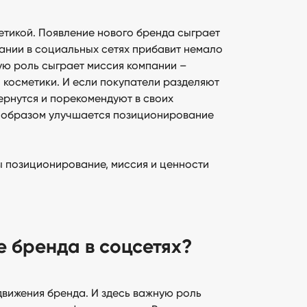
етикой. Появление нового бренда сыграет
ании в социальных сетях прибавит немало
ную роль сыграет миссия компании –
 косметики. И если покупатели разделяют
вернутся и порекомендуют в своих
м образом улучшается позиционирование
ы позиционирование, миссия и ценности
 бренда в соцсетях?
вижения бренда. И здесь важную роль