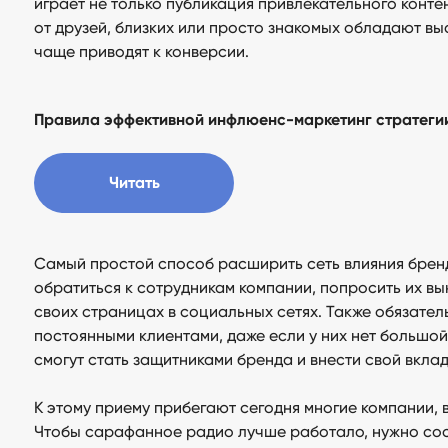
играет не только публикация привлекательного конте
от друзей, близких или просто знакомых обладают в
чаще приводят к конверсии.
Правила эффективной инфлюенс-маркетинг стратеги
Читать
Самый простой способ расширить сеть влияния брен
обратиться к сотрудникам компании, попросить их в
своих страницах в социальных сетях. Также обязател
постоянными клиентами, даже если у них нет большой
смогут стать защитниками бренда и внести свой вкла
К этому приему прибегают сегодня многие компании, вп
Чтобы сарафанное радио лучше работало, нужно сос