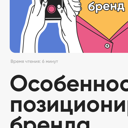
Время чтения: 6 минут
Особенно
позициони
бренда