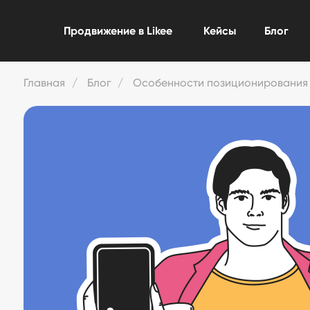
Продвижение в Likee
Кейсы
Блог
Главная
/
Блог
/
Особенности позиционирования 